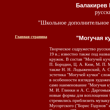
Балакирев
русск
"Школьное дополнительное 
Главная страница
"Могучая к
Творческое содружество русских
19 в.; известно также под наз
кружок. В состав "Могучей кучк
П. Бородин, Ц. А. Кюи, М. П. 
также H. H. Лодыженский, А. С
эстетика "Могучей кучки" слож
в особенности взглядов художе
само наименование "Могучая к
М. И. Глинки и А. С. Даргомыж
новые формы для воплощения т
стремились приблизить музыку
Мусоргского ("Борис Годунов" 